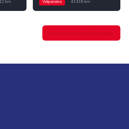
812 km
Valparaíso
43.416 km
Mecanico
Bencina
Iniciar una nueva búsqueda
?