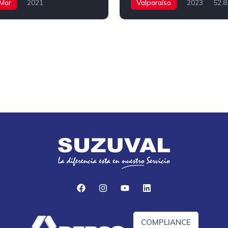
 Mar
2021
Valparaíso
2023
52.
Automatico
Bencina
Mecanico
Bencina
COMPLIANCE