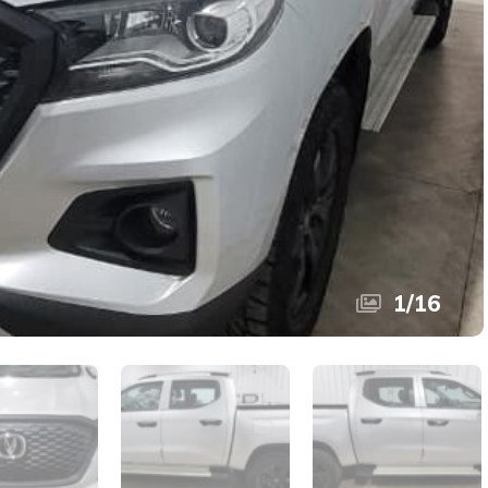
1
/
16