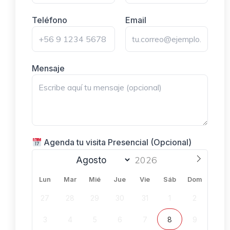
Teléfono
Email
Mensaje
Agenda tu visita Presencial (Opcional)
Lun
Mar
Mié
Jue
Vie
Sáb
Dom
27
28
29
30
31
1
2
3
4
5
6
7
8
9