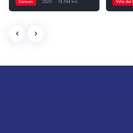
Concon
2020
74.394 km
Viña del
Manual
Bencina
43.669 km