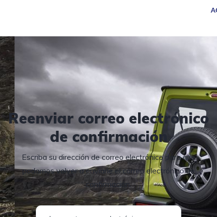
A
UEVOS
SERVICIOS
CAMIONES
SUCURSALES
Reenviar correo electrónico
de confirmación
Escriba su dirección de correo electrónico para que
podamos volver a enviarle el correo electrónico de
confirmación.