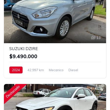
13
SUZUKI DZIRE
$9.490.000
2024
42.997 km
Mecanico
Diesel
Destacado