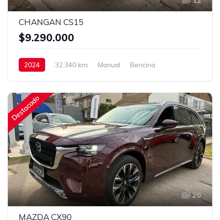
12
CHANGAN CS15
$9.290.000
2024
32.340 km
Manual
Bencina
Destacado
20
MAZDA CX90