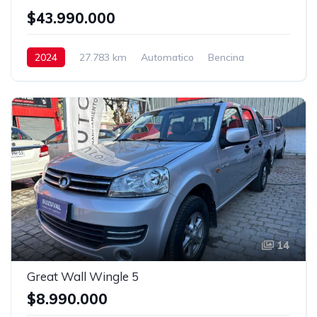
$43.990.000
2024
27.783 km
Automatico
Bencina
14
Great Wall Wingle 5
$8.990.000