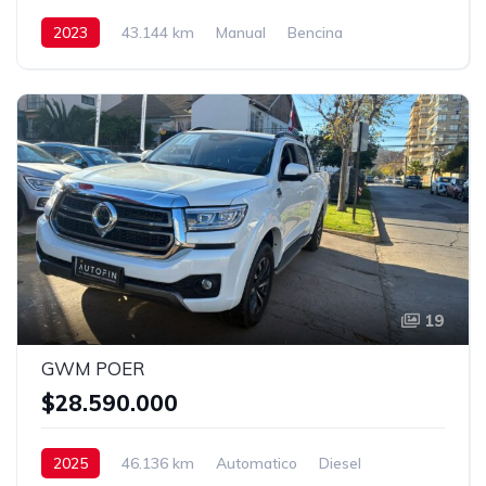
2023
43.144 km
Manual
Bencina
19
GWM POER
$28.590.000
2025
46.136 km
Automatico
Diesel