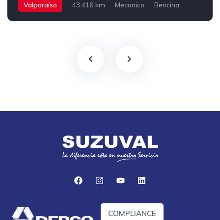
Valparaíso
43.416 km
Mecanico
Bencina
COMPLIANCE