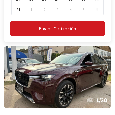
31
1
2
3
4
5
6
Enviar Cotización
1
/
20