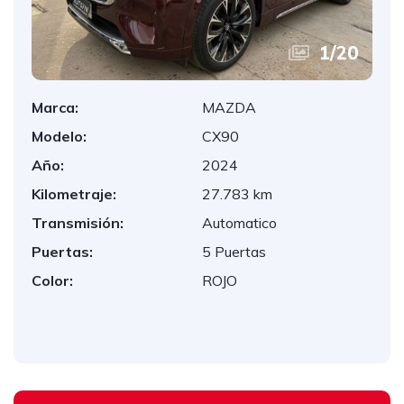
1
/
20
Marca:
MAZDA
Modelo:
CX90
Año:
2024
Kilometraje:
27.783 km
Transmisión:
Automatico
Puertas:
5 Puertas
Color:
ROJO